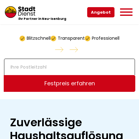
Angebot
Ihr Partner in Neu-Isenburg
Blitzschnell
Transparent
Professionell
I
h
r
e
Festpreis erfahren
P
o
s
t
l
e
Zuverlässige
i
t
Haushaltsauflösung
z
a